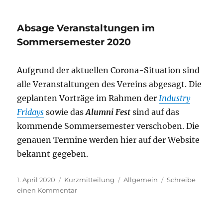
Absage Veranstaltungen im
Sommersemester 2020
Aufgrund der aktuellen Corona-Situation sind
alle Veranstaltungen des Vereins abgesagt. Die
geplanten Vorträge im Rahmen der
Industry
Fridays
sowie das
Alumni Fest
sind auf das
kommende Sommersemester verschoben. Die
genauen Termine werden hier auf der Website
bekannt gegeben.
Veröffentlicht
Format
Kategorien
1. April 2020
Kurzmitteilung
Allgemein
Schreibe
am
zu
einen Kommentar
Absage
Veranstaltungen
im