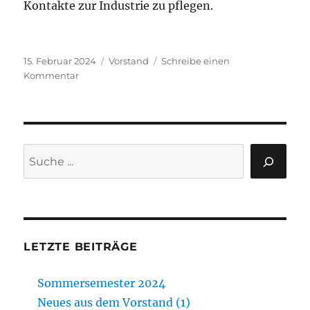
Kontakte zur Industrie zu pflegen.
Veröffentlicht
Kategorien
15. Februar 2024
Vorstand
Schreibe einen
am
zu
Kommentar
Neues
aus
dem
Vorstand
(1)
Suchen
LETZTE BEITRÄGE
Sommersemester 2024
Neues aus dem Vorstand (1)