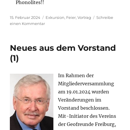
Phonolites!!
Veröffentlicht
Kategorien
15. Februar 2024
Exkursion
,
Feier
,
Vortrag
Schreibe
am
zu
einen Kommentar
Sommersemester
2024
Neues aus dem Vorstand
(1)
Im Rahmen der
Mitgliederversammlung
am 19.01.2024 wurden
Veränderungen im
Vorstand beschlossen.
Mit-Initiator des Vereins
der Geofreunde Freiburg,