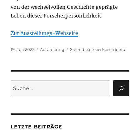
von der wechselvollen Geschichte geprägte
Leben dieser Forscherpersönlichkeit.
Zur Ausstellungs-Webseite
Veröffentlicht
Kategorien
zu
19. Juli 2022
Ausstellung
Schreibe einen Kommentar
am
Ausste
„Unte
und
oben
–
Suchen
Max
Pfanne
im
20.
Jahrh
LETZTE BEITRÄGE